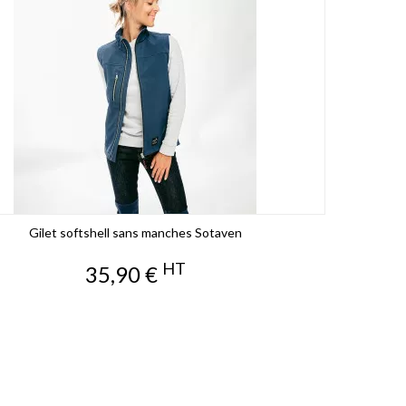
Gilet softshell sans manches Sotaven
HT
Prix
35,90 €