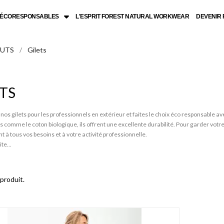
L ÉCORESPONSABLES
L'ESPRIT FOREST NATURAL WORKWEAR
DEVENIR
UTS
Gilets
ETS
os gilets pour les professionnels en extérieur et faites le choix éco responsable
 comme le coton biologique, ils offrent une excellente durabilité. Pour garder votr
t à tous vos besoins et à votre activité professionnelle.
ite...
 produit.