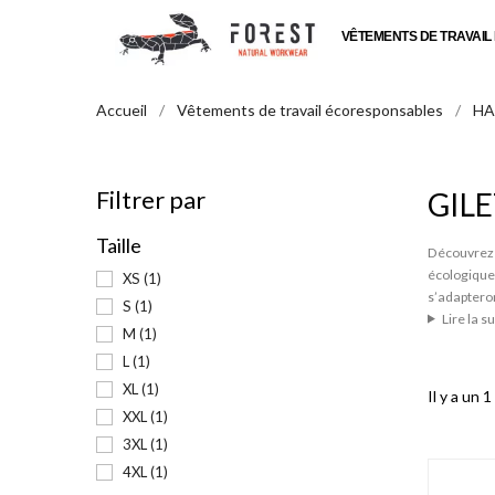
VÊTEMENTS DE TRAVAI
Accueil
Vêtements de travail écoresponsables
HA
Filtrer par
GIL
Taille
Découvrez n
écologiques
XS
(1)
s’adapteron
S
(1)
Lire la su
M
(1)
L
(1)
XL
(1)
Il y a un 1
XXL
(1)
3XL
(1)
4XL
(1)