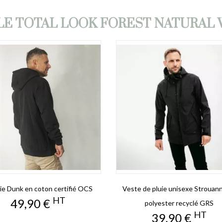
LE TOTAL LOOK FOREST NATURA
e Dunk en coton certifié OCS
Veste de pluie unisexe Strouan
HT
Prix
49,90 €
polyester recyclé GRS
HT
Prix
39,90 €