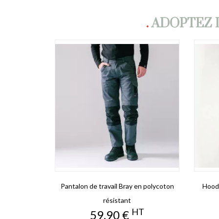
.
ADOPTEZ 
Pantalon de travail Bray en polycoton
Hoodi
résistant
HT
Prix
59,90 €