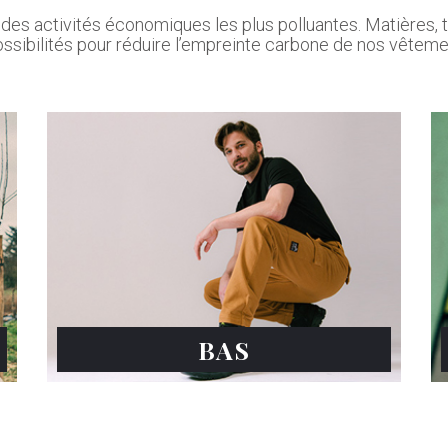
 des activités économiques les plus polluantes. Matières, t
ssibilités pour réduire l’empreinte carbone de nos vêteme
BAS