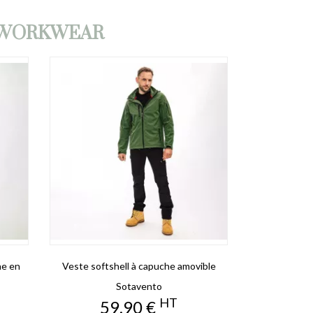
L WORKWEAR
ne en
Veste softshell à capuche amovible
Sotavento
HT
Prix
59,90 €