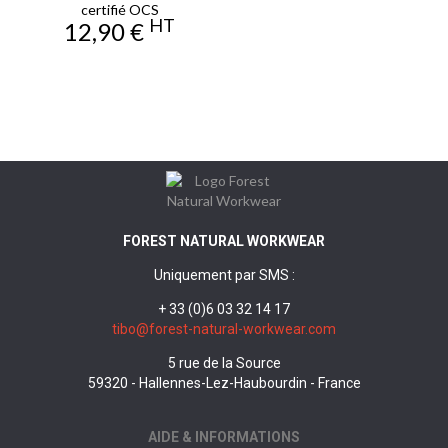
certifié OCS
HT
Prix
12,90 €
FOREST NATURAL WORKWEAR
Uniquement par SMS :
+ 33 (0)6 03 32 14 17
tibo@forest-natural-workwear.com
5 rue de la Source
59320 - Hallennes-Lez-Haubourdin - France
AIDE & INFORMATIONS