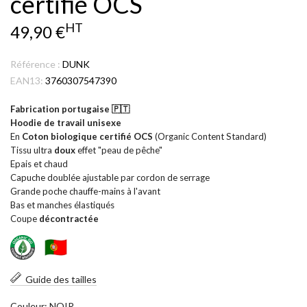
certifié OCS
HT
49,90 €
Référence :
DUNK
EAN13:
3760307547390
Fabrication portugaise
🇵🇹
Hoodie de travail unisexe
En
Coton biologique certifié OCS
(Organic Content Standard)
Tissu ultra
doux
effet "peau de pêche"
Epais et chaud
Capuche doublée ajustable par cordon de serrage
Grande poche chauffe-mains à l'avant
Bas et manches élastiqués
Coupe
décontractée
Guide des tailles
Couleur: NOIR