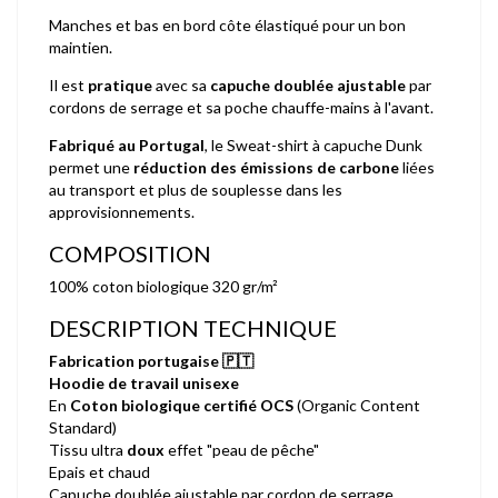
Manches et bas en bord côte élastiqué pour un bon
maintien.
Il est
pratique
avec sa
capuche doublée ajustable
par
cordons de serrage et sa poche chauffe-mains à l'avant.
Fabriqué au Portugal
, le Sweat-shirt à capuche Dunk
permet une
réduction des émissions de carbone
liées
au transport et plus de souplesse dans les
approvisionnements.
COMPOSITION
100% coton biologique 320 gr/m²
DESCRIPTION TECHNIQUE
Fabrication portugaise
🇵🇹
Hoodie de travail unisexe
En
Coton biologique certifié OCS
(Organic Content
Standard)
Tissu ultra
doux
effet "peau de pêche"
Epais et chaud
Capuche doublée ajustable par cordon de serrage