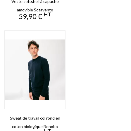
Veste softshell à capuche
amovible Sotavento
HT
Prix
59,90 €
Sweat de travail col rond en
coton biologique Bonobo
HT