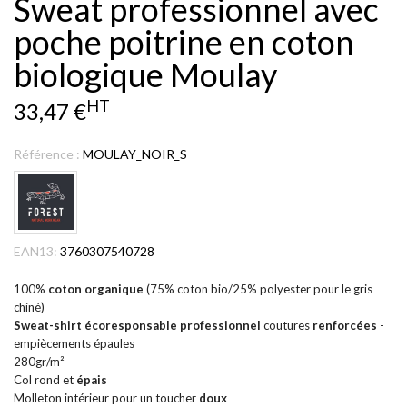
Sweat professionnel avec
poche poitrine en coton
biologique Moulay
HT
33,47 €
Référence :
MOULAY_NOIR_S
EAN13:
3760307540728
100%
coton organique
(75% coton bio/25% polyester pour le gris
chiné)
Sweat-shirt écoresponsable professionnel
coutures
renforcées
-
empiècements épaules
280gr/m²
Col rond et
épais
Molleton intérieur pour un toucher
doux