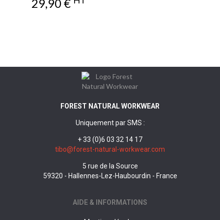
Prix
29,90 €
FOREST NATURAL WORKWEAR
Uniquement par SMS :
+ 33 (0)6 03 32 14 17
tibo@forest-natural-workwear.com
5 rue de la Source
59320 - Hallennes-Lez-Haubourdin - France
AIDE & INFORMATIONS