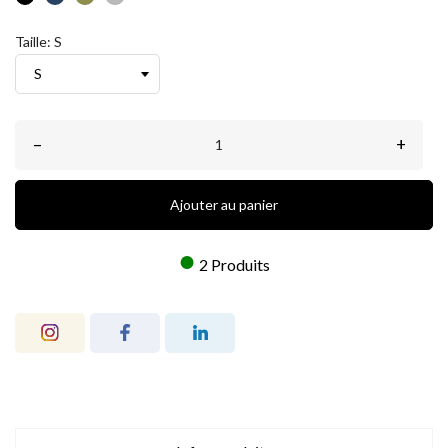
MARINE
CHINÉ
Taille: S
–
+
Ajouter au panier
●
2 Produits