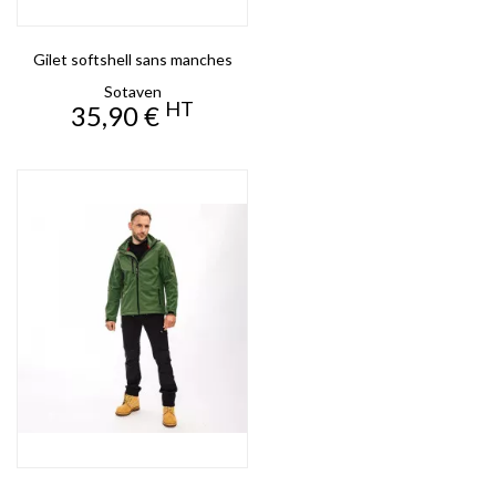
Gilet softshell sans manches
Sotaven
HT
Prix
35,90 €